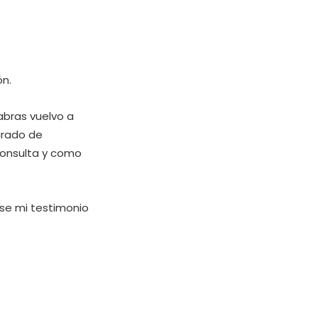
ón.
abras vuelvo a
grado de
consulta y como
ase mi testimonio