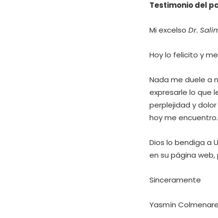
Testimonio del pa
Mi excelso
Dr. Sali
Hoy lo felicito y m
Nada me duele a ni
expresarle lo que 
perplejidad y dolo
hoy me encuentro.
Dios lo bendiga a 
en su página web, 
Sinceramente
Yasmín Colmenar