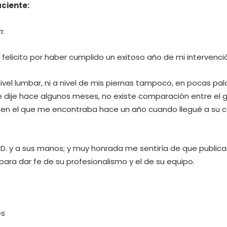
ciente:
m:
e felicito por haber cumplido un exitoso año de mi intervenci
vel lumbar, ni a nivel de mis piernas tampoco, en pocas pal
le dije hace algunos meses, no existe comparación entre el 
r en el que me encontraba hace un año cuando llegué a su 
UD. y a sus manos; y muy honrada me sentiría de que public
para dar fe de su profesionalismo y el de su equipo.
es