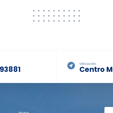
Ubicación
093881
Centro M