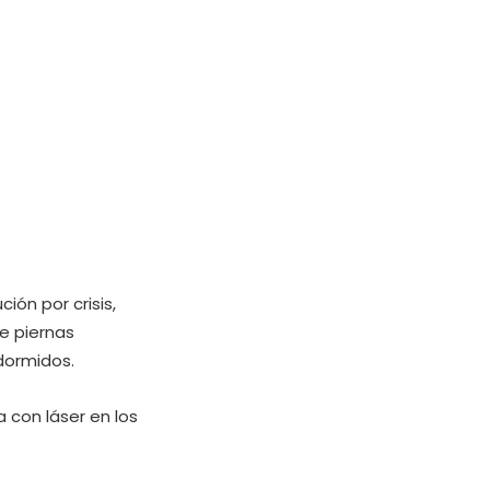
ión por crisis,
de piernas
dormidos.
 con láser en los