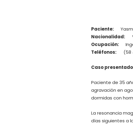
Paciente:
Yasmin
Nacionalidad:
Ve
Ocupación:
Ingen
Teléfonos:
(58 41
Caso presentado
Paciente de 35 año
agravación en agos
dormidas con hormi
La resonancia magn
días siguientes a l