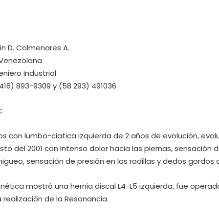
 D. Colmenares A.
nezolana
iero Industrial
6) 893-9309 y (58 293) 491036
:
s con lumbo-ciatica izquierda de 2 años de evolución, evoluc
to del 2001 con intenso dolor hacia las piernas, sensación 
gueo, sensación de presión en las rodillas y dedos gordos 
ética mostró una hernia discal L4-L5 izquierda, fue operada
a realización de la Resonancia.