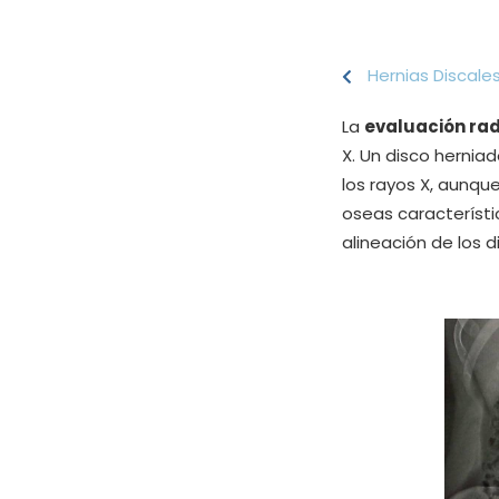
Hernias Discale
La
evaluación rad
X. Un disco hernia
los rayos X, aunq
oseas característi
alineación de los d