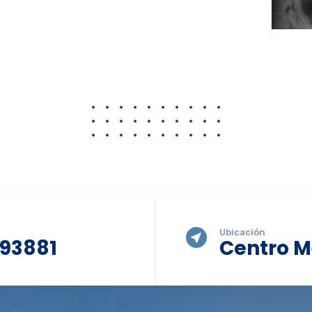
Ubicación
093881
Centro M