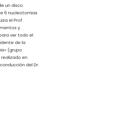
de un disco
 de 6 nucleotomias
iza el Prof.
umentos y
para ver todo el
sidente de la
is» (grupo
o realizado en
conducción del Dr.