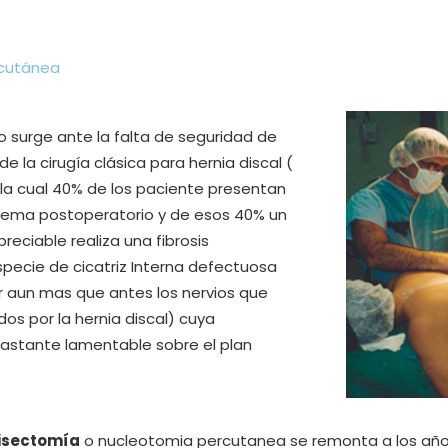
rcutánea
 surge ante la falta de seguridad de
e la cirugía clásica para hernia discal (
la cual 40% de los paciente presentan
blema postoperatorio y de esos 40% un
reciable realiza una fibrosis
pecie de cicatriz Interna defectuosa
r aun mas que antes los nervios que
s por la hernia discal) cuya
astante lamentable sobre el plan
disectomía
o nucleotomia percutanea se remonta a los añ